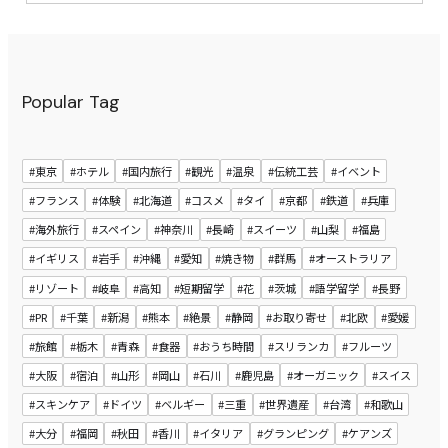
Popular Tag
#東京
#ホテル
#国内旅行
#観光
#温泉
#伝統工芸
#イベント
#フランス
#体験
#北海道
#コスメ
#タイ
#京都
#鉄道
#兵庫
#海外旅行
#スペイン
#神奈川
#長崎
#スイーツ
#山梨
#福島
#イギリス
#岩手
#沖縄
#愛知
#焼き物
#群馬
#オーストラリア
#リゾート
#岐阜
#高知
#短期留学
#花
#茨城
#語学留学
#長野
#PR
#千葉
#新潟
#熊本
#絶景
#静岡
#お取り寄せ
#北欧
#愛媛
#旅館
#栃木
#青森
#食器
#おうち時間
#スリランカ
#フルーツ
#大阪
#宿泊
#山形
#岡山
#石川
#鹿児島
#オーガニック
#スイス
#スキンケア
#ドイツ
#ベルギー
#三重
#世界遺産
#台湾
#和歌山
#大分
#福岡
#秋田
#香川
#イタリア
#グランピング
#ケアンズ