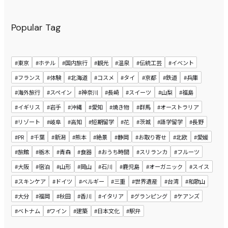
Popular Tag
#東京
#ホテル
#国内旅行
#観光
#温泉
#伝統工芸
#イベント
#フランス
#体験
#北海道
#コスメ
#タイ
#京都
#鉄道
#兵庫
#海外旅行
#スペイン
#神奈川
#長崎
#スイーツ
#山梨
#福島
#イギリス
#岩手
#沖縄
#愛知
#焼き物
#群馬
#オーストラリア
#リゾート
#岐阜
#高知
#短期留学
#花
#茨城
#語学留学
#長野
#PR
#千葉
#新潟
#熊本
#絶景
#静岡
#お取り寄せ
#北欧
#愛媛
#旅館
#栃木
#青森
#食器
#おうち時間
#スリランカ
#フルーツ
#大阪
#宿泊
#山形
#岡山
#石川
#鹿児島
#オーガニック
#スイス
#スキンケア
#ドイツ
#ベルギー
#三重
#世界遺産
#台湾
#和歌山
#大分
#福岡
#秋田
#香川
#イタリア
#グランピング
#ケアンズ
#ベトナム
#ワイン
#建築
#日本文化
#駅弁