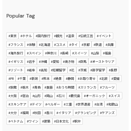
Popular Tag
#東京
#ホテル
#国内旅行
#観光
#温泉
#伝統工芸
#イベント
#フランス
#体験
#北海道
#コスメ
#タイ
#京都
#鉄道
#兵庫
#海外旅行
#スペイン
#神奈川
#長崎
#スイーツ
#山梨
#福島
#イギリス
#岩手
#沖縄
#愛知
#焼き物
#群馬
#オーストラリア
#リゾート
#岐阜
#高知
#短期留学
#花
#茨城
#語学留学
#長野
#PR
#千葉
#新潟
#熊本
#絶景
#静岡
#お取り寄せ
#北欧
#愛媛
#旅館
#栃木
#青森
#食器
#おうち時間
#スリランカ
#フルーツ
#大阪
#宿泊
#山形
#岡山
#石川
#鹿児島
#オーガニック
#スイス
#スキンケア
#ドイツ
#ベルギー
#三重
#世界遺産
#台湾
#和歌山
#大分
#福岡
#秋田
#香川
#イタリア
#グランピング
#ケアンズ
#ベトナム
#ワイン
#建築
#日本文化
#駅弁