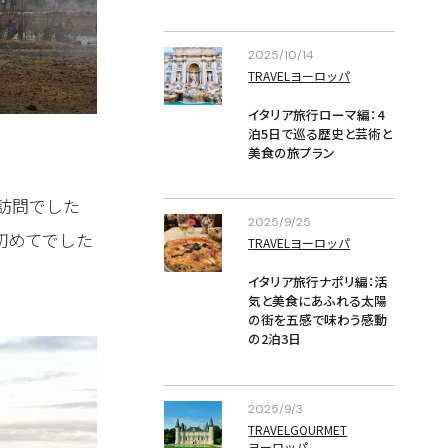
2025/10/14
TRAVEL
ヨーロッパ
イタリア旅行ローマ編：4
泊5日で巡る歴史と芸術と
美食の旅プラン
訪問でした
2025/9/25
初めてでした
TRAVEL
ヨーロッパ
イタリア旅行ナポリ編：活
気と美食にあふれる太陽
の街を五感で味わう感動
の2泊3日
2025/9/3
TRAVEL
GOURMET
ヨーロッパ