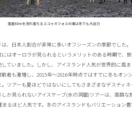
落差60mを流れ落ちるスコゥガフォスの滝は冬でも大迫力
ドは、日本人割合が非常に多いオフシーズンの季節でした。
夜にはオーロラが見られるというメリットのある時期で、旅
売していました。しかし、アイスランド人気が世界的に高ま
航者も激増し、2015年～2016年時点ではすでに冬もオン
た。ツアーも夏ほどではないにしてもさまざまなデスティネ
冬しか見られないアイスケーブ(氷の洞窟)ツアーは、高額な
埋まるほど人気です。冬のアイスランドもバリエーション豊