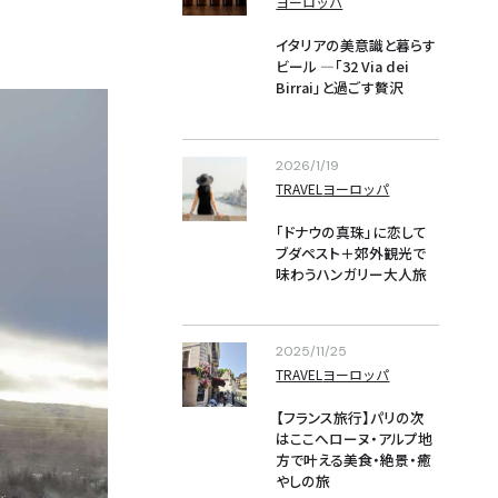
ヨーロッパ
イタリアの美意識と暮らす
ビール —「32 Via dei 
Birrai」と過ごす贅沢
2026/1/19
TRAVEL
ヨーロッパ
「ドナウの真珠」に恋して
ブダペスト＋郊外観光で
味わうハンガリー大人旅
2025/11/25
TRAVEL
ヨーロッパ
【フランス旅行】パリの次
はここへローヌ・アルプ地
方で叶える美食・絶景・癒
やしの旅