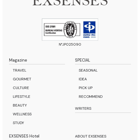
N°JP025090
Magazine
SPECIAL
TRAVEL
SEASONAL
GOURMET
IDEA
CULTURE
PICK UP
LIFESTYLE
RECOMMEND
BEAUTY
WRITERS
WELLNESS
STUDY
EXSENSES Hotel
ABOUT EXSENSES