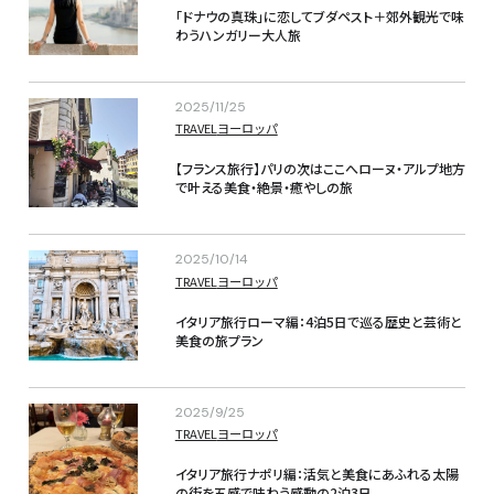
「ドナウの真珠」に恋してブダペスト＋郊外観光で味
わうハンガリー大人旅
2025/11/25
TRAVEL
ヨーロッパ
【フランス旅行】パリの次はここへローヌ・アルプ地方
で叶える美食・絶景・癒やしの旅
2025/10/14
TRAVEL
ヨーロッパ
イタリア旅行ローマ編：4泊5日で巡る歴史と芸術と
美食の旅プラン
2025/9/25
TRAVEL
ヨーロッパ
イタリア旅行ナポリ編：活気と美食にあふれる太陽
の街を五感で味わう感動の2泊3日