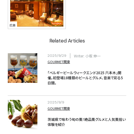
Related Articles
2025/9/29
Writer: 小坂 伸一
GOURMET
関東
「ベルギービールウィークエンド2025 六本木」開
催。初登場18種類のビールとグルメ、音楽で彩る5
日間。
2025/9/9
GOURMET
関東
茨城県で味わう旬の栗！絶品栗グルメと人気栗拾い
体験を紹介