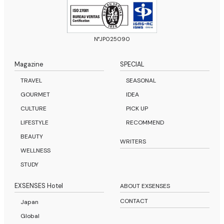
N°JP025090
Magazine
SPECIAL
TRAVEL
SEASONAL
GOURMET
IDEA
CULTURE
PICK UP
LIFESTYLE
RECOMMEND
BEAUTY
WRITERS
WELLNESS
STUDY
EXSENSES Hotel
ABOUT EXSENSES
CONTACT
Japan
Global