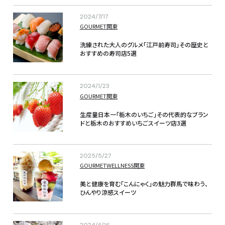
2024/7/17
GOURMET
関東
洗練された大人のグルメ「江戸前寿司」その歴史と
おすすめの寿司店5選
2024/1/23
GOURMET
関東
生産量日本一「栃木のいちご」その代表的なブラン
ドと栃木のおすすめいちごスイーツ店3選
2025/5/27
GOURMET
WELLNESS
関東
美と健康を育む「こんにゃく」の魅力群馬で味わう、
ひんやり涼感スイーツ