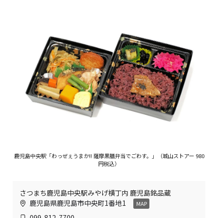
鹿児島中央駅「わっぜぇうまか!! 薩摩黒膳弁当でごわす。」（城山ストアー 980
円税込）
さつまち鹿児島中央駅みやげ横丁内 鹿児島銘品蔵
鹿児島県鹿児島市中央町1番地1
MAP
099-812-7700