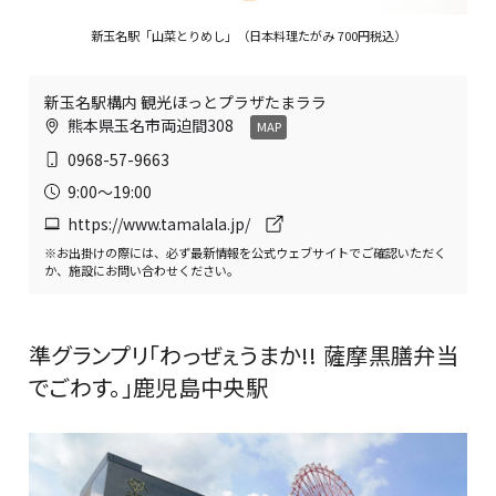
新玉名駅「山菜とりめし」（日本料理たがみ 700円税込）
新玉名駅構内 観光ほっとプラザたまララ
熊本県玉名市両迫間308
MAP
0968-57-9663
9:00〜19:00
https://www.tamalala.jp/
※お出掛けの際には、必ず最新情報を公式ウェブサイトでご確認いただく
か、施設にお問い合わせください。
準グランプリ「わっぜぇうまか!! 薩摩黒膳弁当
でごわす。」鹿児島中央駅