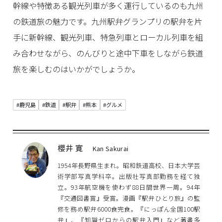
幹線や特徴ある観光列車が多く運行しているのも九州
の鉄道旅の魅力です。九州駅弁グランプリの駅弁を片
手に新幹線、観光列車、特急列車とローカル列車を組
み合わせながら、のんびりと途中下車をしながら鉄道
旅を楽しむのはいかがでしょうか。
#鹿児島
#鉄道
#駅弁
#熊本
#グルメ
櫻井 寛
Kan Sakurai
1954年長野県生まれ。昭和鉄道高校、日本大学芸
術学部写真学科卒。出版社写真部勤務を経て独
立。93年航空機を使わず88日間世界一周。94年
『交通図書賞』受賞。漫画『駅弁ひとり旅』の監
修を務め駅弁6000食完食。『にっぽん全国100駅
弁』、『知識ゼロからの駅弁入門』など著書多