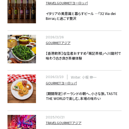
TRAVEL
GOURMET
ヨーロッパ
イタリアの美意識と暮らすビール —「32 Via dei 
Birrai」と過ごす贅沢
2026/2/26
GOURMET
アジア
【香港飲茶】在住者おすすめ「端記茶楼」へ川龍村で
味わう古き良き茶樓体験
2026/2/23
Writer: 小坂 伸一
GOURMET
ヨーロッパ
［期間限定］ポーランドの朝へ、小さな旅。TASTE 
THE WORLDで楽しむ、本場の味わい
2025/10/21
TRAVEL
GOURMET
アジア