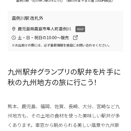
嘉例川駅「花の待つ駅かれい川」（森の弁当 やまだ屋 1500円税込）
嘉例川駅 改札外
鹿児島県霧島市隼人町嘉例川
MAP
土・日・祝日の10:00～販売
※お出掛けの際には、必ず最新情報を施設にお問い合わせください。
九州駅弁グランプリの駅弁を片手に
秋の九州地方の旅に行こう！
熊本、鹿児島、福岡、佐賀、長崎、大分、宮崎など九
州地方も、その土地の食材を使った美味しい駅弁が多
くあります。車窓から眺められる美しい風景や九州新