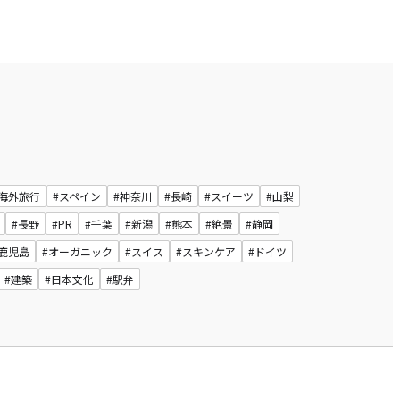
#海外旅行
#スペイン
#神奈川
#長崎
#スイーツ
#山梨
#長野
#PR
#千葉
#新潟
#熊本
#絶景
#静岡
#鹿児島
#オーガニック
#スイス
#スキンケア
#ドイツ
#建築
#日本文化
#駅弁