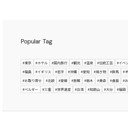
Popular Tag
#東京
#ホテル
#国内旅行
#観光
#温泉
#伝統工芸
#イベ
#福島
#イギリス
#岩手
#沖縄
#愛知
#焼き物
#群馬
#
#お取り寄せ
#北欧
#愛媛
#旅館
#栃木
#青森
#食器
#
#ベルギー
#三重
#世界遺産
#台湾
#和歌山
#大分
#福岡