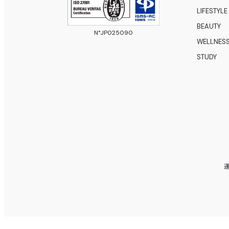
LIFESTYLE
BEAUTY
N°JP025090
WELLNES
STUDY