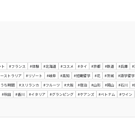
ント
#フランス
#体験
#北海道
#コスメ
#タイ
#京都
#鉄道
#兵庫
オーストラリア
#リゾート
#岐阜
#高知
#短期留学
#花
#茨城
#語学留学
おうち時間
#スリランカ
#フルーツ
#大阪
#宿泊
#山形
#岡山
#石川
#秋田
#香川
#イタリア
#グランピング
#ケアンズ
#ベトナム
#ワイン