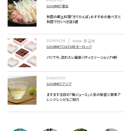
2023/11/21
GOURMET
東北
秋田の郷土料理「きりたんぽ」おすすめの食べ方と
秋田で行くべき店3選
2026/6/24
Writer: 原 正枝
GOURMET
CULTURE
ヨーロッパ
パリで今、訪れたい最新パティスリーショップ4軒
2026/5/20
GOURMET
アジア
ますます注目の「梅ジュース」人気の秘密と簡単ア
レンジレシピもご紹介