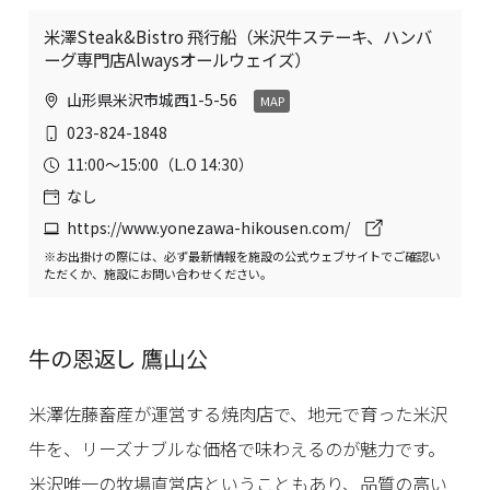
米澤Steak&Bistro 飛行船（米沢牛ステーキ、ハンバ
ーグ専門店Alwaysオールウェイズ）
山形県米沢市城西1-5-56
MAP
023-824-1848
11:00〜15:00（L.O 14:30）
なし
https://www.yonezawa-hikousen.com/
※お出掛けの際には、必ず最新情報を施設の公式ウェブサイトでご確認い
ただくか、施設にお問い合わせください。
牛の恩返し 鷹山公
米澤佐藤畜産が運営する焼肉店で、地元で育った米沢
牛を、リーズナブルな価格で味わえるのが魅力です。
米沢唯一の牧場直営店ということもあり、品質の高い