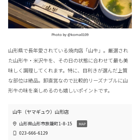
Photo by
@koma0109
山形県で長年愛されている焼肉店「山牛」。厳選され
た山形牛・米沢牛を、その日の状態に合わせて最も美
味しく調理してくれます。特に、目利きが選んだ上質
な部位は絶品。卸直営なので比較的リーズナブルに山
形牛の味を楽しめるのも嬉しいポイントです。
山牛（ヤマギュウ）山形店
山形県山形市旅籠町1-8-15
MAP
023-666-6129