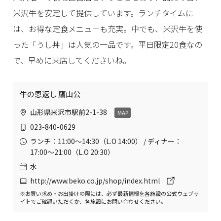
米沢牛を安定して提供しています。ランチタイムに
は、お得な定食メニューも充実。中でも、米沢牛を使
った「うし丼」は人気の一品です。平日限定20食なの
で、早めに来店してくださいね。
牛の恩返し 鷹山公
山形県米沢市駅前2-1-38
MAP
023-840-0629
ランチ：11:00〜14:30（L.O 14:00） / ディナー：
17:00〜21:00（L.O 20:30）
水
http://www.beko.co.jp/shop/index.html
※お買い求め・お出掛けの際には、必ず最新情報を各施設の公式ウェブサ
イトでご確認いただくか、各施設にお問い合わせください。