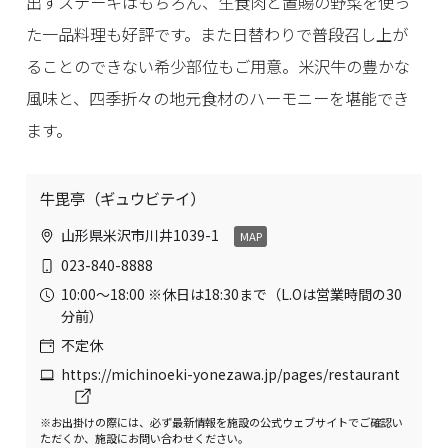
出すステーキはもちろん、生食肉と置賜の野菜を使っ
た一品料理も好評です。また日替わりで普段召し上が
ることのできない希少部位もご用意。米沢牛の豊かな
風味と、四季折々の地元食材のハーモニーを堪能でき
ます。
牛毘亭（ギュウビテイ）
山形県米沢市川井1039-1
MAP
023-840-8888
10:00〜18:00 ※休日は18:30まで（L.Oは営業時間の30
分前）
不定休
https://michinoeki-yonezawa.jp/pages/restaurant
※お出掛けの際には、必ず最新情報を施設の公式ウェブサイトでご確認い
ただくか、施設にお問い合わせください。