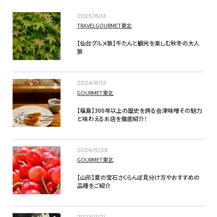
2025/8/13
TRAVEL
GOURMET
東北
【仙台グルメ旅】牛たんと観光を楽しむ秋冬の大人
旅
2024/8/13
GOURMET
東北
【福島】300年以上の歴史を誇る会津味噌その魅力
と味わえるお店を徹底紹介！
2024/5/28
GOURMET
東北
【山形】夏の宝石さくらんぼ見分け方やおすすめの
品種をご紹介