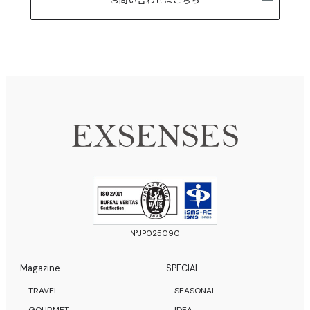
N°JP025090
Magazine
SPECIAL
TRAVEL
SEASONAL
GOURMET
IDEA