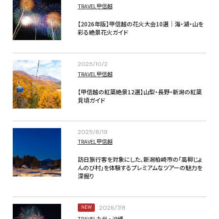
TRAVEL
甲信越
【2026年版】甲信越の花火大会10選｜海・湖・山を
彩る絶景花火ガイド
2025/10/2
TRAVEL
甲信越
【甲信越の紅葉絶景12選】山梨・長野・新潟の紅葉
見頃ガイド
2025/8/19
TRAVEL
甲信越
訪日旅行客を対象にした、新潟柏崎市の「高柳じょ
んのび村」を体験するプレミアムなツアーの魅力を
深掘り
2026/7/8
NEW
TRAVEL
九州・沖縄