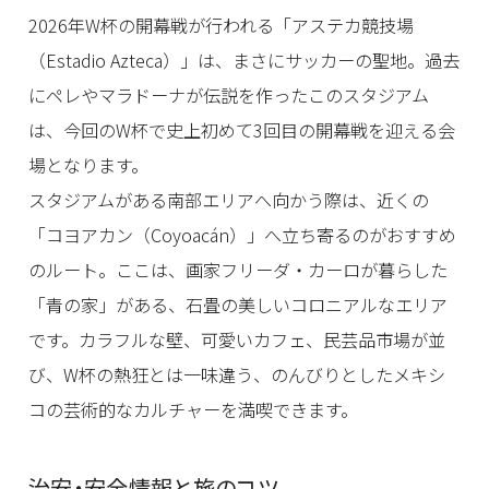
2026年W杯の開幕戦が行われる「アステカ競技場
（Estadio Azteca）」は、まさにサッカーの聖地。過去
にペレやマラドーナが伝説を作ったこのスタジアム
は、今回のW杯で史上初めて3回目の開幕戦を迎える会
場となります。
スタジアムがある南部エリアへ向かう際は、近くの
「コヨアカン（Coyoacán）」へ立ち寄るのがおすすめ
のルート。ここは、画家フリーダ・カーロが暮らした
「青の家」がある、石畳の美しいコロニアルなエリア
です。カラフルな壁、可愛いカフェ、民芸品市場が並
び、W杯の熱狂とは一味違う、のんびりとしたメキシ
コの芸術的なカルチャーを満喫できます。
治安・安全情報と旅のコツ