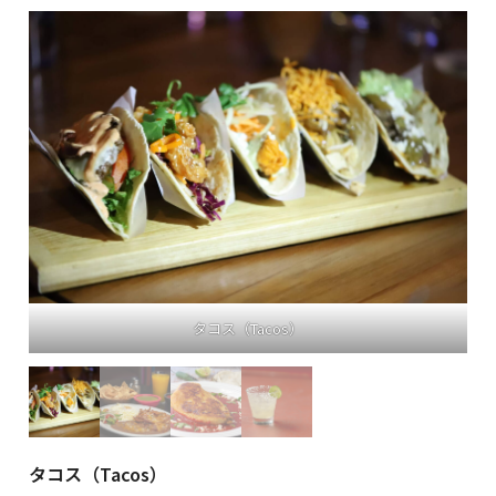
モーレ（Mole）
タコス（Tacos）