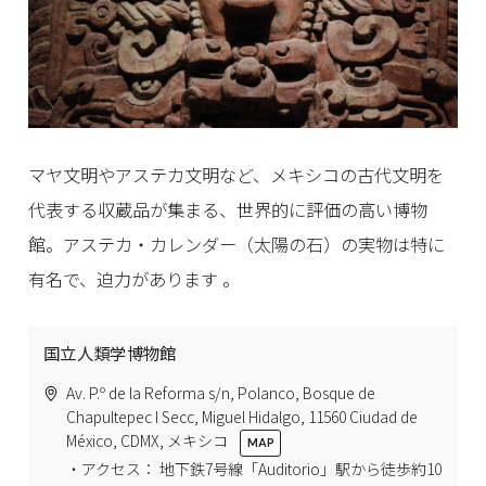
マヤ文明やアステカ文明など、メキシコの古代文明を
代表する収蔵品が集まる、世界的に評価の高い博物
館。アステカ・カレンダー（太陽の石）の実物は特に
有名で、迫力があります 。
国立人類学博物館
Av. P.º de la Reforma s/n, Polanco, Bosque de
Chapultepec I Secc, Miguel Hidalgo, 11560 Ciudad de
México, CDMX, メキシコ
・アクセス： 地下鉄7号線「Auditorio」駅から徒歩約10