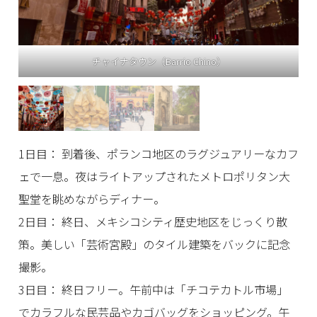
メキシコ伝統料理「タマル」
1日目： 到着後、ポランコ地区のラグジュアリーなカフ
ェで一息。夜はライトアップされたメトロポリタン大
聖堂を眺めながらディナー。
2日目： 終日、メキシコシティ歴史地区をじっくり散
策。美しい「芸術宮殿」のタイル建築をバックに記念
撮影。
3日目： 終日フリー。午前中は「チコテカトル市場」
でカラフルな民芸品やカゴバッグをショッピング。午