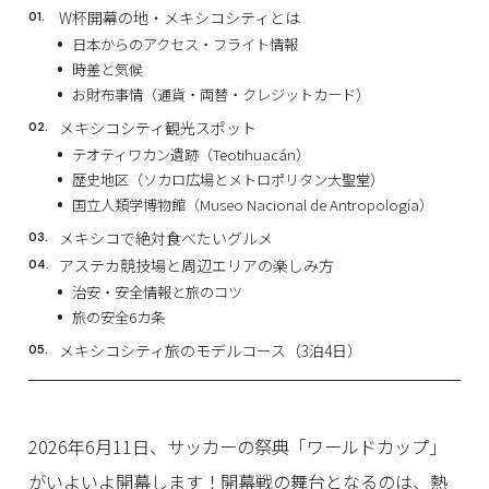
W杯開幕の地・メキシコシティとは
日本からのアクセス・フライト情報
時差と気候
お財布事情（通貨・両替・クレジットカード）
メキシコシティ観光スポット
テオティワカン遺跡（Teotihuacán）
歴史地区（ソカロ広場とメトロポリタン大聖堂）
国立人類学博物館（Museo Nacional de Antropología）
メキシコで絶対食べたいグルメ
アステカ競技場と周辺エリアの楽しみ方
治安・安全情報と旅のコツ
旅の安全6カ条
メキシコシティ旅のモデルコース（3泊4日）
2026年6月11日、サッカーの祭典「ワールドカップ」
がいよいよ開幕します！開幕戦の舞台となるのは、熱