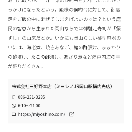
っかけになったという。殿様の倹約令に対して、御馳
走をご飯の中に混ぜてしまえばよいのでは？という庶
民の智恵から生まれた岡山ならでは御馳走寿司が「祭
ずし」の由来だとか。いかにも岡山らしい桃型容器の
中には、海老煮、焼きあなご、鰆の酢漬け、ままかり
の酢漬け、たこの酢漬け、あさり煮など瀬戸内海の幸
が盛りだくさん。
株式会社三好野本店（ミヨシノJR岡山駅構内売店）
086-231-3235
6:10～21:00
https://miyoshino.com/