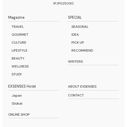
N°JP025090
Magazine
SPECIAL
TRAVEL
SEASONAL
GOURMET
IDEA
CULTURE
PICK UP
LIFESTYLE
RECOMMEND
BEAUTY
WRITERS
WELLNESS
STUDY
EXSENSES Hotel
ABOUT EXSENSES
CONTACT
Japan
Global
ONLINE SHOP