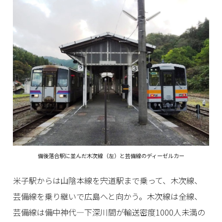
備後落合駅に並んだ木次線（左）と芸備線のディーゼルカー
米子駅からは山陰本線を宍道駅まで乗って、木次線、
芸備線を乗り継いで広島へと向かう。木次線は全線、
芸備線は備中神代―下深川間が輸送密度1000人未満の