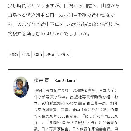
少し時間はかかりますが、山陽から山陰へ、山陰から
山陽へと特急列車とローカル列車を組み合わせなが
ら、のんびりと途中下車をしながら鉄道旅のお供に名
物駅弁を楽しむのはいかがでしょうか。
#鳥取
#広島
#岡山
#鉄道
#グルメ
櫻井 寛
Kan Sakurai
1954年長野県生まれ。昭和鉄道高校、日本大学芸
術学部写真学科卒。出版社写真部勤務を経て独
立。93年航空機を使わず88日間世界一周。94年
『交通図書賞』受賞。漫画『駅弁ひとり旅』の監
修を務め駅弁6000食完食。『にっぽん全国100駅
弁』、『知識ゼロからの駅弁入門』など著書多
数。日本写真家協会、日本旅行作家協会会員。東