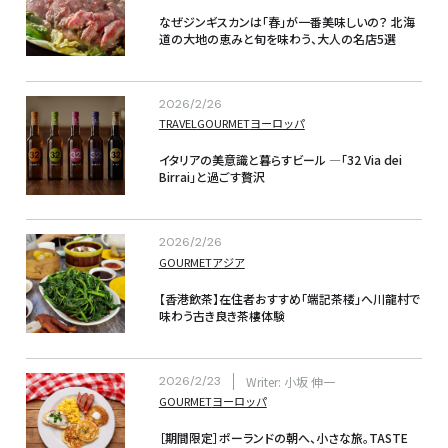
なぜジンギスカンは「春」が一番美味しいの？ 
北海
道の大地の恵みと旬を味わう、大人の名店5選
2026/2/26
TRAVEL
GOURMET
ヨーロッパ
イタリアの美意識と暮らすビール —「32 Via dei 
Birrai」と過ごす贅沢
2026/2/26
GOURMET
アジア
【香港飲茶】在住者おすすめ「端記茶楼」へ川龍村で
味わう古き良き茶樓体験
2026/2/23
Writer: 小坂 伸一
GOURMET
ヨーロッパ
［期間限定］ポーランドの朝へ、小さな旅。TASTE 