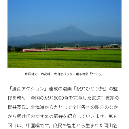
中国地方一の高峰、大山をバックに走る特急「やくも」
「漫画アクション」連載の漫画『駅弁ひとり旅』の監
修を務め、全国の駅弁6000食を完食した鉄道写真家の
櫻井寛氏。北海道から九州まで全国各地の駅弁のなか
から櫻井氏おすすめの駅弁を紹介していきます。第８
回目は、中国編です。庶民の智恵から生まれた岡山名