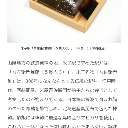
米子駅「吾左衛門鮓鯖（５貫入り）」（米吾 1,200円税込）
山陰地方の鉄道発祥の地、米子駅で求めた駅弁は、
「吾左衛門鮓鯖（５貫入り）」。米子名物「吾佐衛門
鮓」は、300年になんなんとする伝統の駅弁。江戸時
代、回船問屋、米屋吾佐衛門が船子たちの弁当として
考案したのが始まりである。日本海の荒波で育まれ脂
ののった寒鯖を酢でしめ、北海道産真昆布で包んだ棒
鮓。酢飯には棒鮓に最適な鳥取産ヤマヒカリを使用。
これらが一体となった深い味わいがたまらない。調味