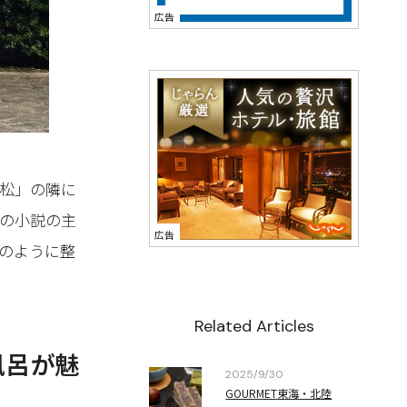
松」の隣に
の小説の主
のように整
Related Articles
風呂が魅
2025/9/30
GOURMET
東海・北陸