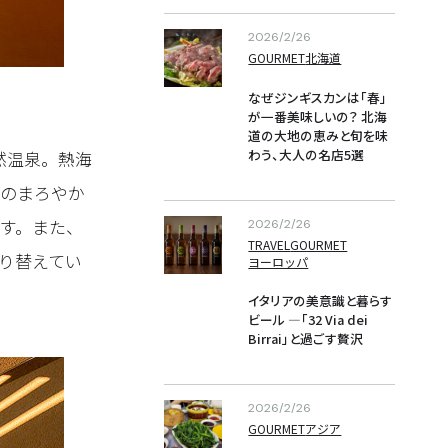
2026/2/26
GOURMET
北海道
なぜジンギスカンは「春」
が一番美味しいの？ 
北海
道の大地の恵みと旬を味
わう、大人の名店5選
然温泉。熱海
性のまろやか
す。また、
2026/2/26
TRAVEL
GOURMET
り替えてい
ヨーロッパ
イタリアの美意識と暮らす
ビール —「32 Via dei 
Birrai」と過ごす贅沢
2026/2/26
GOURMET
アジア