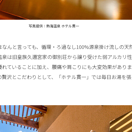
写真提供：熱海温泉 ホテル貫一
なんと言っても、循環・ろ過なし100%源泉掛け流しの天
温泉は旧皇族久邇宮家の御別荘から譲り受けた弱アルカリ
優れていることに加え、腰痛や肩こりにも大変効果がありま
の贅沢とこだわりとして、「ホテル貫一」では毎日お湯を張