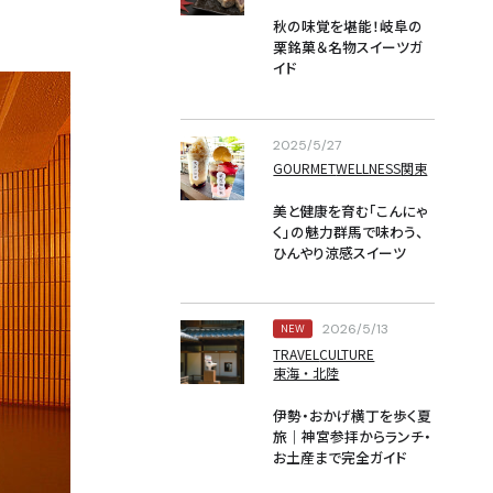
秋の味覚を堪能！岐阜の
栗銘菓＆名物スイーツガ
イド
2025/5/27
GOURMET
WELLNESS
関東
美と健康を育む「こんにゃ
く」の魅力群馬で味わう、
ひんやり涼感スイーツ
2026/5/13
NEW
TRAVEL
CULTURE
東海・北陸
伊勢・おかげ横丁を歩く夏
旅｜神宮参拝からランチ・
お土産まで完全ガイド